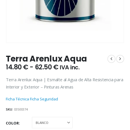
Terra Arenlux Aqua
Rango
14.80
€
-
62.50
€
IVA inc.
de
precios:
Terra Arenlux Aqua | Esmalte al Agua de Alta Resistencia para
desde
Interior y Exterior – Pinturas Arenas
14.80 €
hasta
Ficha Técnica
Ficha Seguridad
62.50 €
SKU:
03500374
COLOR