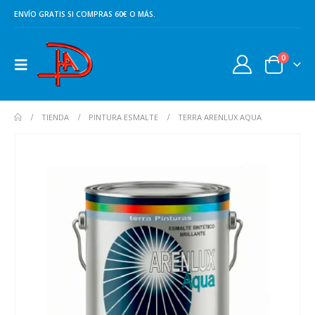
ENVÍO GRATIS SI COMPRAS 60€ O MÁS.
0
TIENDA
PINTURA ESMALTE
TERRA ARENLUX AQUA