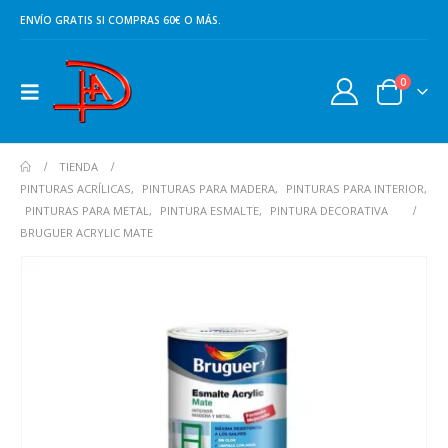
ENVÍO GRATIS SI COMPRAS 60€ O MÁS.
0
TIENDA
PINTURAS ACRÍLICAS
,
PINTURAS PARA MADERA
,
PINTURAS PARA INTERIOR
,
PINTURAS PARA METAL
,
PINTURA ESMALTE
,
PINTURA DECORATIVA
BRUGUER ACRYLIC MATE