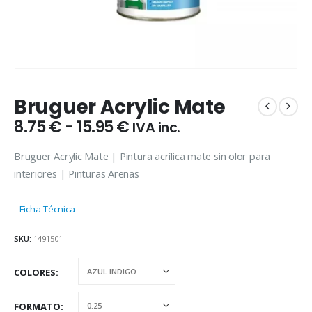
Bruguer Acrylic Mate
Rango
8.75
€
-
15.95
€
IVA inc.
de
precios:
Bruguer Acrylic Mate | Pintura acrílica mate sin olor para
desde
interiores | Pinturas Arenas
8.75 €
hasta
Ficha Técnica
15.95 €
SKU:
1491501
COLORES
FORMATO