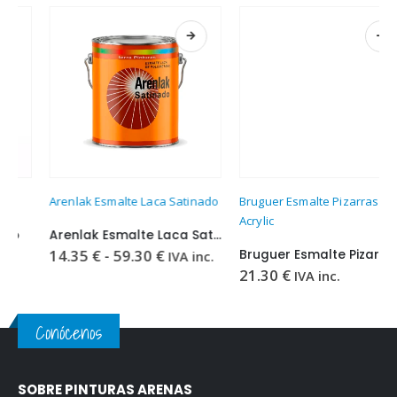
Este producto tiene múltiples variantes. Las opciones se pueden elegir en la página de producto
Este producto tiene múltiples variantes. Las opciones se pueden elegir en la página de producto
Arenlak Esmalte Laca Satinado
Bruguer Esmalte Pizarras
Acrylic
Arenlak Esmalte Laca Satinado
Rango
14.35
€
-
59.30
€
Bruguer Esmalte Pizarras Acrylic
IVA inc.
de
21.30
€
IVA inc.
precios:
desde
14.35 €
hasta
Conócenos
59.30 €