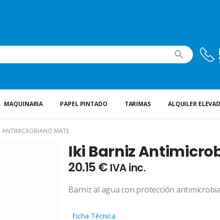
MAQUINARIA
PAPEL PINTADO
TARIMAS
ALQUILER ELEVA
IZ ANTIMICROBIANO MATE
Iki Barniz Antimicr
20.15
€
IVA inc.
Barniz al agua con protección antimicrob
Ficha Técnica