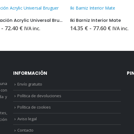
ción Acrylic Universal Bruguer
Iki Barniz Interior Mate
Preparación Acrylic Universal Bruguer
Iki Barniz Interior Mate
Rango
Rango
-
72.40
€
14.35
€
-
77.60
€
IVA inc.
IVA inc.
de
de
precios:
precios:
desde
desde
8.85 €
14.35 €
hasta
hasta
72.40 €
77.60 €
INFORMACIÓN
PI
 una
Envío gratuito
 con
Política de devoluciones
da y
Política de cookies
tes,
Aviso legal
ción
Contacto