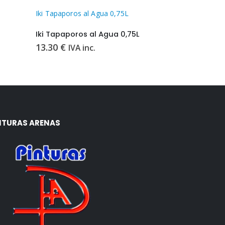
Iki Tapaporos al Agua 0,75L
Iruxil Protect
Iki Tapaporos al Agua 0,75L
Iruxil Prote
13.30
€
16.10
€
-
2
IVA inc.
NTURAS ARENAS