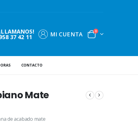
¡LLAMANOS!
0
MI CUENTA
958 37 42 11
DORAS
CONTACTO
obiano Mate
iana de acabado mate