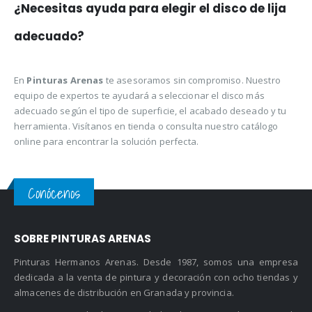
¿Necesitas ayuda para elegir el disco de lija
adecuado?
En
Pinturas Arenas
te asesoramos sin compromiso. Nuestro
equipo de expertos te ayudará a seleccionar el disco más
adecuado según el tipo de superficie, el acabado deseado y tu
herramienta. Visítanos en tienda o consulta nuestro catálogo
online para encontrar la solución perfecta.
Conócenos
SOBRE PINTURAS ARENAS
Pinturas Hermanos Arenas. Desde 1987, somos una empresa
dedicada a la venta de pintura y decoración con ocho tiendas y
almacenes de distribución en Granada y provincia.