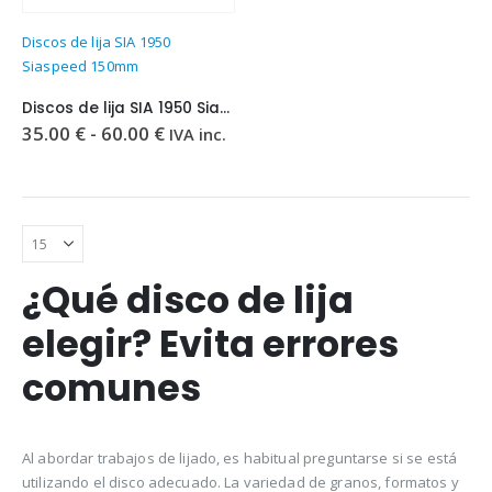
Este
Discos de lija SIA 1950
producto
Siaspeed 150mm
tiene
múltiples
Discos de lija SIA 1950 Siaspeed 150mm
variantes.
Rango
35.00
€
-
60.00
€
IVA inc.
Las
de
precios:
opciones
desde
se
35.00 €
pueden
hasta
60.00 €
elegir
en
¿Qué disco de lija
la
página
elegir? Evita errores
de
producto
comunes
Al abordar trabajos de lijado, es habitual preguntarse si se está
utilizando el disco adecuado. La variedad de granos, formatos y