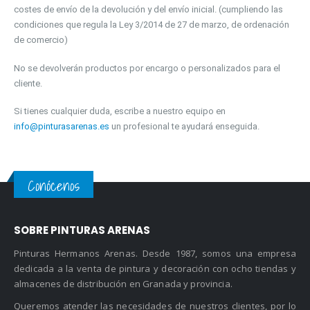
costes de envío de la devolución y del envío inicial. (cumpliendo las
condiciones que regula la Ley 3/2014 de 27 de marzo, de ordenación
de comercio)
No se devolverán productos por encargo o personalizados para el
cliente.
Si tienes cualquier duda, escribe a nuestro equipo en
info@pinturasarenas.es
un profesional te ayudará enseguida.
Conócenos
SOBRE PINTURAS ARENAS
Pinturas Hermanos Arenas. Desde 1987, somos una empresa
dedicada a la venta de pintura y decoración con ocho tiendas y
almacenes de distribución en Granada y provincia.
Queremos atender las necesidades de nuestros clientes, por lo