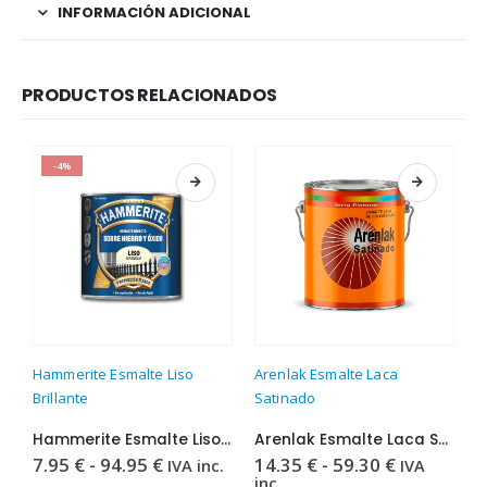
INFORMACIÓN ADICIONAL
PRODUCTOS RELACIONADOS
-4%
Este producto tiene múltiples variantes. Las opciones se pueden elegir en la página de producto
Este producto tiene múltiples variantes. Las opciones se pueden elegir en la página de producto
Este producto t
Hammerite Esmalte Liso
Arenlak Esmalte Laca
E
Brillante
Satinado
1
Hammerite Esmalte Liso Brillante
Arenlak Esmalte Laca Satinado
i
Rango
Rango
7.95
€
-
94.95
€
14.35
€
-
59.30
€
IVA inc.
IVA
de
de
inc.