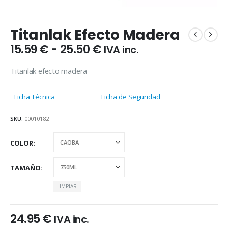
Titanlak Efecto Madera
Rango
15.59
€
-
25.50
€
IVA inc.
de
precios:
Titanlak efecto madera
desde
15.59 €
Ficha Técnica
Ficha de Seguridad
hasta
25.50 €
SKU:
00010182
COLOR
TAMAÑO
LIMPIAR
24.95
€
IVA inc.