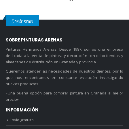
precios:
precios:
desde
desde
7.95 €
14.35 €
hasta
hasta
Conócenos
94.95 €
59.30 €
SOBRE PINTURAS ARENAS
Pinturas Hermanos Arenas. Desde 1987, somos una empresa
dedicada a la venta de pintura y decoración con ocho tiendas y
almacenes de distribución en Granada y provincia.
Queremos atender las necesidades de nuestros clientes, por lo
que nos encontramos en constante evolución investigando
nuevos productos.
«Una buena opción para comprar pintura en Granada al mejor
precio»
INFORMACIÓN
Envío gratuito