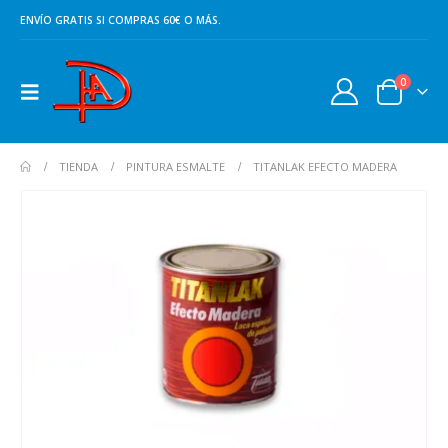
ENVÍO GRATIS SI COMPRAS 60€ O MÁS.
0
TIENDA
PINTURA ESMALTE
TITANLAK EFECTO MADERA