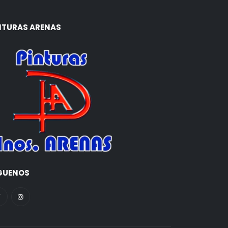
€
71.70 €
NTURAS ARENAS
GUENOS