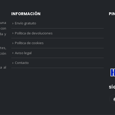
61.95 €
202.25 
INFORMACIÓN
PI
 una
Envío gratuito
 con
Política de devoluciones
da y
Política de cookies
tes,
Aviso legal
ción
Contacto
a al
SÍ