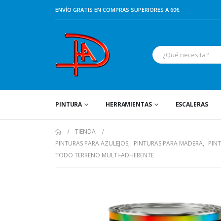
ENVÍO GRATIS EN COMPRAS SUPERIORES A 60€.
PINTURA
HERRAMIENTAS
ESCALERAS
TIENDA
PINTURAS PARA AZULEJOS
,
PINTURAS PARA MADERA
,
PIN
TODO TERRENO MULTI-ADHERENTE