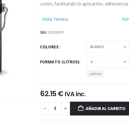
desde
unión, facilitando la aplicación, adherencia
15.45 €
hasta
Ficha Técnica
Fic
62.40 €
SKU:
03500091
COLORES
FORMATO (LITROS)
LIMPIAR
62.15
€
IVA inc.
AÑADIR AL CARRITO