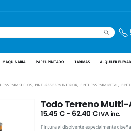
MAQUINARIA
PAPEL PINTADO
TARIMAS
ALQUILER ELEVA
TURAS PARA SUELOS
,
PINTURAS PARA INTERIOR
,
PINTURAS PARA METAL
,
PINT
Todo Terreno Multi
Rango
15.45
€
-
62.40
€
IVA inc.
de
precios:
Pintura al disolvente especialmente dise