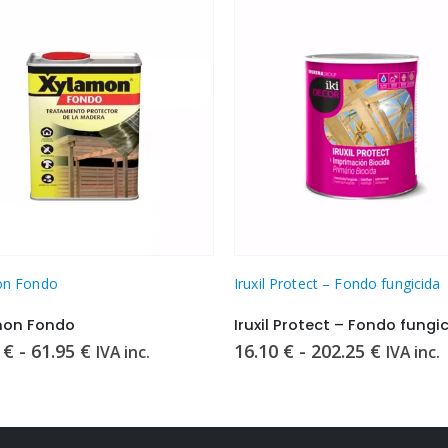
la página de producto
Este producto tiene múltiples variantes. Las opciones se pueden elegir en la página de producto
on Fondo
Iruxil Protect – Fondo fungicida
mon Fondo
Iruxil Protect – Fondo fungi
Rango
Rango
5
€
-
61.95
€
16.10
€
-
202.25
€
IVA inc.
IVA inc.
de
de
precios:
precios:
desde
desde
10.95 €
16.10 €
hasta
hasta