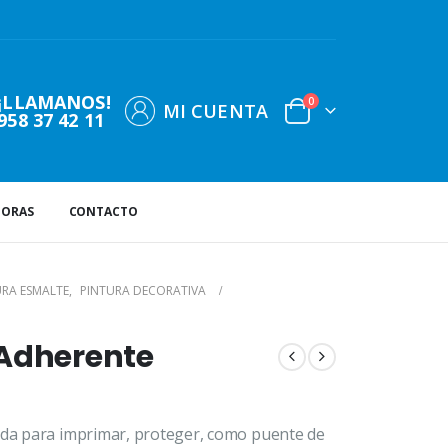
¡LLAMANOS!
0
MI CUENTA
958 37 42 11
DORAS
CONTACTO
URA ESMALTE
,
PINTURA DECORATIVA
-Adherente
ñada para imprimar, proteger, como puente de