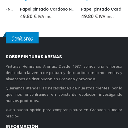
Papel pintado Cardoso New Elegance 8008-10
Papel pintado Cardoso New Elegance 8012-10
49.80
€
49.80
€
IVA inc.
IVA inc.
Conócenos
SOBRE PINTURAS ARENAS
Pinturas Hermanos Arenas. Desde 1987, somos una empresa
dedicada a la venta de pintura y decoración con ocho tiendas y
almacenes de distribución en Granada y provincia.
Queremos atender las necesidades de nuestros clientes, por lo
que nos encontramos en constante evolución investigando
nuevos productos.
«Una buena opción para comprar pintura en Granada al mejor
precio»
INFORMACIÓN