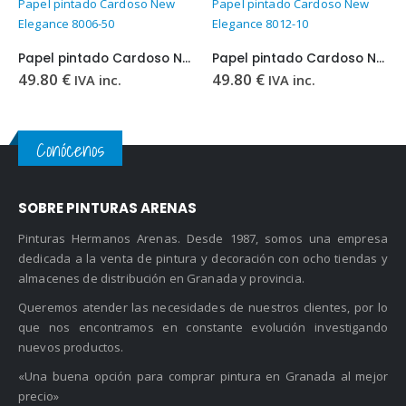
Papel pintado Cardoso New
Papel pintado Cardoso New
Elegance 8006-50
Elegance 8012-10
Papel pintado Cardoso New Elegance 8006-50
Papel pintado Cardoso New Elegance 8012-10
49.80
€
49.80
€
IVA inc.
IVA inc.
Conócenos
SOBRE PINTURAS ARENAS
Pinturas Hermanos Arenas. Desde 1987, somos una empresa
dedicada a la venta de pintura y decoración con ocho tiendas y
almacenes de distribución en Granada y provincia.
Queremos atender las necesidades de nuestros clientes, por lo
que nos encontramos en constante evolución investigando
nuevos productos.
«Una buena opción para comprar pintura en Granada al mejor
precio»