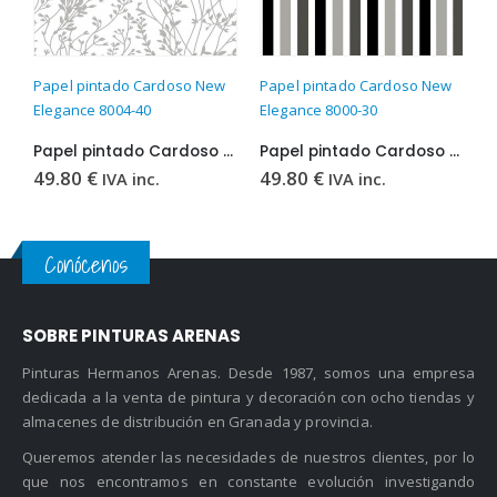
Papel pintado Cardoso New
Papel pintado Cardoso New
P
Elegance 8004-40
Elegance 8000-30
E
Papel pintado Cardoso New Elegance 8004-40
Papel pintado Cardoso New Elegance 8000-30
49.80
€
49.80
€
4
IVA inc.
IVA inc.
Conócenos
SOBRE PINTURAS ARENAS
Pinturas Hermanos Arenas. Desde 1987, somos una empresa
dedicada a la venta de pintura y decoración con ocho tiendas y
almacenes de distribución en Granada y provincia.
Queremos atender las necesidades de nuestros clientes, por lo
que nos encontramos en constante evolución investigando