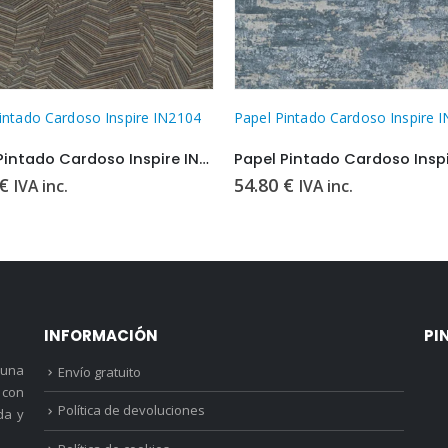
intado Cardoso Inspire IN2004
Papel Pintado Cardoso Inspire 
Papel Pintado Cardoso Inspire IN2004
€
54.80
€
IVA inc.
IVA inc.
INFORMACIÓN
PI
 una
Envío gratuito
 con
Política de devoluciones
da y