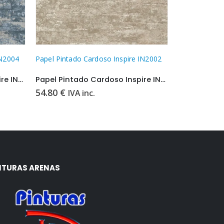
IN2002
Papel Pintado Cardoso Inspire IN1504
Papel Pintado
Papel Pintado Cardoso Inspire IN2002
Papel Pintado Cardoso Inspire IN1504
54.80
€
54.80
€
IVA inc.
IVA 
NTURAS ARENAS