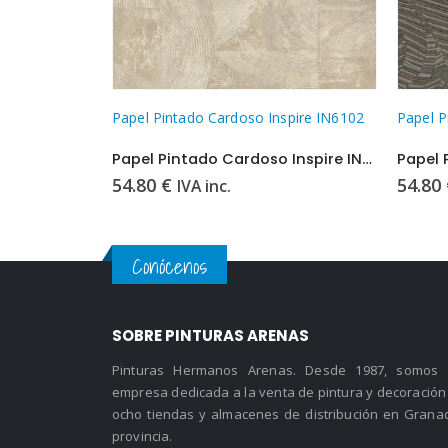
spire IN6102
Papel Pintado Cardoso Inspire IN2104
Papel P
Papel Pintado Cardoso Inspire IN6102
Papel Pintado Cardoso Inspire IN2104
54.80
€
54.80
IVA inc.
Conócenos
SOBRE PINTURAS ARENAS
Pinturas Hermanos Arenas. Desde 1987, somos
empresa dedicada a la venta de pintura y decoración
ocho tiendas y almacenes de distribución en Grana
provincia.