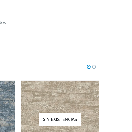
odos
SIN EXISTENCIAS
SI