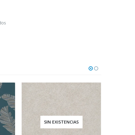
odos
SIN EXISTENCIAS
SI