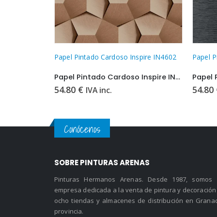
spire IN2201
Papel Pintado Cardoso Inspire IN4602
Papel P
Papel Pintado Cardoso Inspire IN2201
Papel Pintado Cardoso Inspire IN4602
54.80
€
54.80
IVA inc.
Conócenos
SOBRE PINTURAS ARENAS
Pinturas Hermanos Arenas. Desde 1987, somos
empresa dedicada a la venta de pintura y decoración
ocho tiendas y almacenes de distribución en Grana
provincia.