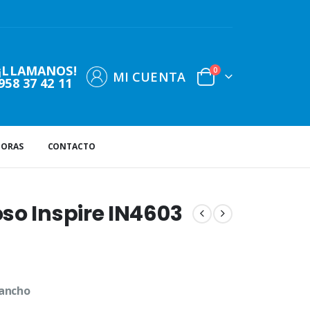
¡LLAMANOS!
0
MI CUENTA
958 37 42 11
DORAS
CONTACTO
so Inspire IN4603
 ancho