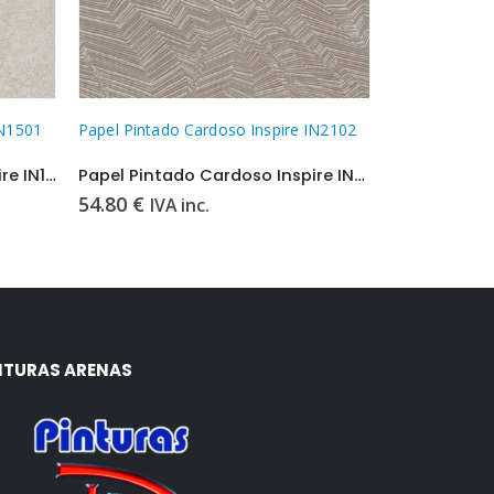
IN2102
Papel Pintado Cardoso Inspire IN6101
Papel Pintado
Papel Pintado Cardoso Inspire IN2102
Papel Pintado Cardoso Inspire IN6101
54.80
€
54.80
€
IVA inc.
IVA 
NTURAS ARENAS