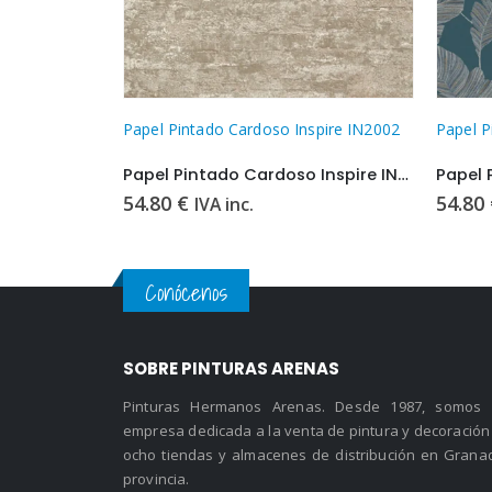
spire IN2002
Papel Pintado Cardoso Inspire IN2203
Papel P
Papel Pintado Cardoso Inspire IN2002
Papel Pintado Cardoso Inspire IN2203
54.80
€
54.80
IVA inc.
Conócenos
SOBRE PINTURAS ARENAS
Pinturas Hermanos Arenas. Desde 1987, somos
empresa dedicada a la venta de pintura y decoración
ocho tiendas y almacenes de distribución en Grana
provincia.