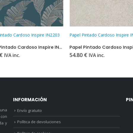
intado Cardoso Inspire IN1501
Papel Pintado Cardoso Inspire 
Papel Pintado Cardoso Inspire IN1501
€
54.80
€
IVA inc.
IVA inc.
INFORMACIÓN
PI
 una
Envío gratuito
 con
Política de devoluciones
da y