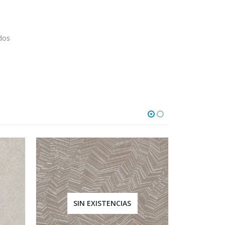
odos
SIN EXISTENCIAS
SI