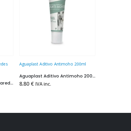
edes
Aguaplast Aditivo Antimoho 200ml
Sellatine Sella
Aguaplast Aditivo Antimoho 200ml
Sellatine Sel
Limpia Moho Lejia Suelos y Paredes Monestir 0,75L
8.80
€
7.40
€
IVA inc.
IVA in