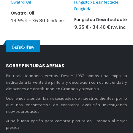
Owatrol Oil
Fungistop Desinfectacte
Fungicida
Owatrol Oil
Rango
13.95
€
-
36.80
€
Fungistop Desinfectacte Fungicida
IVA inc.
de
Rango
9.65
€
-
34.40
€
IVA inc.
precios:
de
desde
precios:
13.95 €
desde
hasta
9.65 €
Conócenos
36.80 €
hasta
34.40 €
SOBRE PINTURAS ARENAS
Pinturas Hermanos Arenas. Desde 1987, somos una empresa
dedicada a la venta de pintura y decoración con ocho tiendas y
almacenes de distribución en Granada y provincia.
Queremos atender las necesidades de nuestros clientes, por lo
que nos encontramos en constante evolución investigando
nuevos productos.
«Una buena opción para comprar pintura en Granada al mejor
precio»