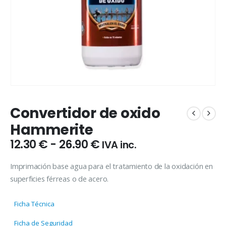
Convertidor de oxido
Hammerite
Rango
12.30
€
-
26.90
€
IVA inc.
de
precios:
Imprimación base agua para el tratamiento de la oxidación en
desde
superficies férreas o de acero.
12.30 €
hasta
Ficha Técnica
26.90 €
Ficha de Seguridad