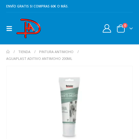
ENVÍO GRATIS SI COMPRAS 60€ O MÁS.
0
TIENDA
PINTURA ANTIMOHO
AGUAPLAST ADITIVO ANTIMOHO 200ML