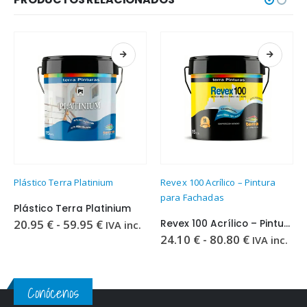
Este producto tiene múltiples variantes. Las opciones se pueden elegir en la página de producto
Este producto tiene múltiples variantes. Las opciones se pueden elegir en la página de producto
Plástico Terra Platinium
Revex 100 Acrílico – Pintura
para Fachadas
Plástico Terra Platinium
Rango
20.95
€
-
59.95
€
Revex 100 Acrílico – Pintura para Fachadas
IVA inc.
de
Rango
24.10
€
-
80.80
€
IVA inc.
precios:
de
desde
precios:
20.95 €
desde
hasta
24.10 €
Conócenos
59.95 €
hasta
80.80 €