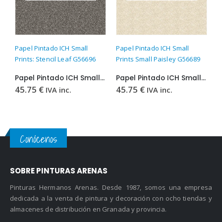
Este producto tiene múltiples variantes. Las opciones se pueden elegir en la página de producto
Este producto tiene múltiples variantes. Las opciones se pueden elegir en la página de producto
Este producto t
Papel Pintado ICH Small
Papel Pintado ICH Small
P
Prints: Stencil Leaf G56696
Prints Small Paisley G56689
P
Papel Pintado ICH Small Prints: Stencil Leaf G56696
Papel Pintado ICH Small Prints Small Paisley G56689
45.75
€
45.75
€
4
IVA inc.
IVA inc.
Conócenos
SOBRE PINTURAS ARENAS
Pinturas Hermanos Arenas. Desde 1987, somos una empresa
dedicada a la venta de pintura y decoración con ocho tiendas y
almacenes de distribución en Granada y provincia.