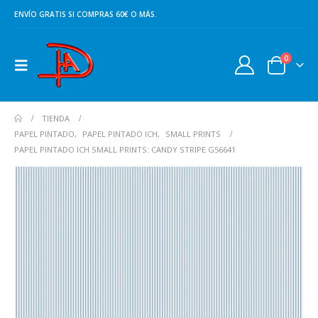
ENVÍO GRATIS SI COMPRAS 60€ O MÁS.
0
TIENDA
PAPEL PINTADO
,
PAPEL PINTADO ICH
,
SMALL PRINTS
PAPEL PINTADO ICH SMALL PRINTS: CANDY STRIPE G56641