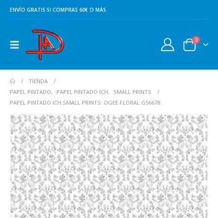
ENVÍO GRATIS SI COMPRAS 60€ O MÁS.
0
TIENDA
PAPEL PINTADO
,
PAPEL PINTADO ICH
,
SMALL PRINTS
PAPEL PINTADO ICH SMALL PRINTS: OGEE FLORAL G56678