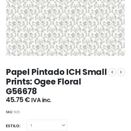
Papel Pintado ICH Small
Prints: Ogee Floral
G56678
45.75
€
IVA inc.
SKU:
N/D
ESTILO