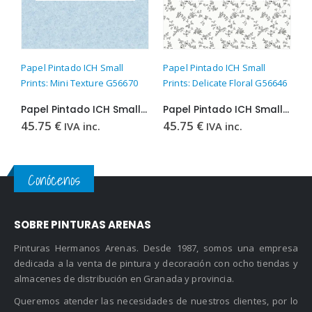
Este producto tiene múltiples variantes. Las opciones se pueden elegir en la página de producto
Este producto tiene múltiples variantes. Las opciones se pueden elegir en la página de producto
Este producto t
Papel Pintado ICH Small
Papel Pintado ICH Small
P
Prints: Mini Texture G56670
Prints: Delicate Floral G56646
P
Papel Pintado ICH Small Prints: Mini Texture G56670
Papel Pintado ICH Small Prints: Delicate Floral G56646
45.75
€
45.75
€
4
IVA inc.
IVA inc.
Conócenos
SOBRE PINTURAS ARENAS
Pinturas Hermanos Arenas. Desde 1987, somos una empresa
dedicada a la venta de pintura y decoración con ocho tiendas y
almacenes de distribución en Granada y provincia.
Queremos atender las necesidades de nuestros clientes, por lo