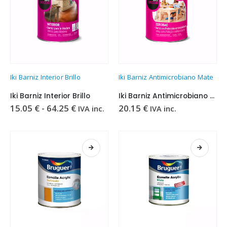
elegir
elegir
en
en
la
la
página
página
de
de
producto
producto
Este
Iki Barniz Interior Brillo
Iki Barniz Antimicrobiano Mate
producto
tiene
Iki Barniz Interior Brillo
Iki Barniz Antimicrobiano Mate
múltiples
Rango
15.05
€
-
64.25
€
20.15
€
IVA inc.
IVA inc.
variantes.
de
precios:
Las
desde
opciones
15.05 €
se
hasta
64.25 €
pueden
elegir
en
la
página
de
producto