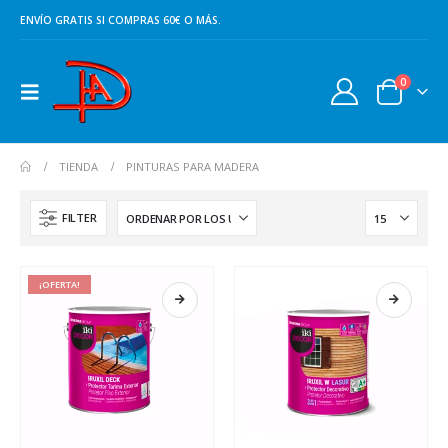
ENVÍO GRATIS SI COMPRAS 60€ O MÁS.
0
TIENDA
PINTURAS PARA MADERA
FILTER
¡OFERTA!