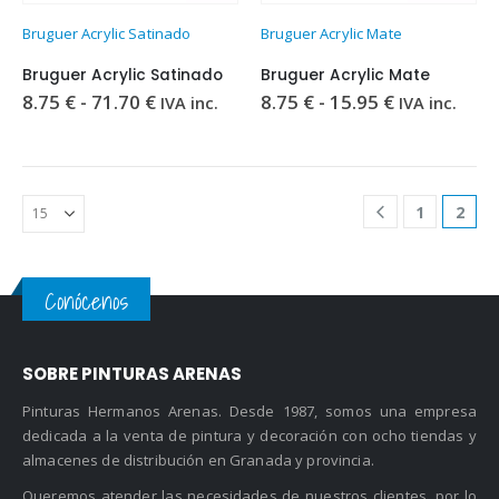
Este
Este
Bruguer Acrylic Satinado
Bruguer Acrylic Mate
producto
producto
tiene
tiene
Bruguer Acrylic Satinado
Bruguer Acrylic Mate
múltiples
múltiples
Rango
Rango
8.75
€
-
71.70
€
8.75
€
-
15.95
€
IVA inc.
IVA inc.
variantes.
variantes.
de
de
precios:
precios:
Las
Las
desde
desde
opciones
opciones
8.75 €
8.75 €
se
se
hasta
hasta
71.70 €
15.95 €
pueden
pueden
1
2
elegir
elegir
en
en
la
la
Conócenos
página
página
de
de
producto
producto
SOBRE PINTURAS ARENAS
Pinturas Hermanos Arenas. Desde 1987, somos una empresa
dedicada a la venta de pintura y decoración con ocho tiendas y
almacenes de distribución en Granada y provincia.
Queremos atender las necesidades de nuestros clientes, por lo