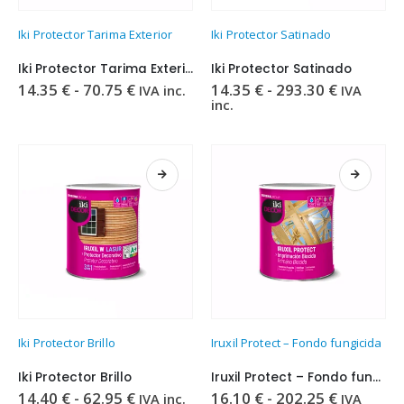
Este
Este
Iki Protector Tarima Exterior
Iki Protector Satinado
producto
producto
tiene
tiene
Iki Protector Tarima Exterior
Iki Protector Satinado
múltiples
múltiples
Rango
Rango
14.35
€
-
70.75
€
14.35
€
-
293.30
€
IVA inc.
IVA
variantes.
variantes.
de
de
inc.
precios:
precios:
Las
Las
desde
desde
opciones
opciones
14.35 €
14.35 €
se
se
hasta
hasta
70.75 €
293.30 €
pueden
pueden
elegir
elegir
en
en
la
la
página
página
de
de
producto
producto
Este
Este
Iki Protector Brillo
Iruxil Protect – Fondo fungicida
producto
producto
tiene
tiene
Iki Protector Brillo
Iruxil Protect – Fondo fungicida
múltiples
múltiples
Rango
Rango
14.40
€
-
62.95
€
16.10
€
-
202.25
€
IVA inc.
IVA