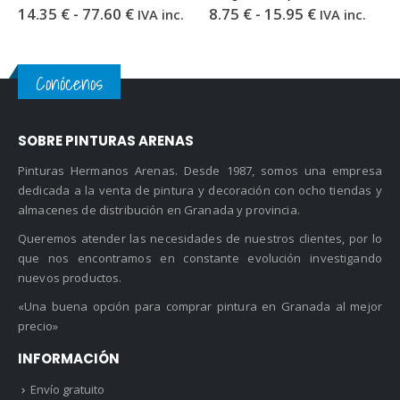
Rango
Rango
14.35
€
-
77.60
€
8.75
€
-
15.95
€
IVA inc.
IVA inc.
de
de
precios:
precios:
desde
desde
14.35 €
8.75 €
Conócenos
hasta
hasta
77.60 €
15.95 €
SOBRE PINTURAS ARENAS
Pinturas Hermanos Arenas. Desde 1987, somos una empresa
dedicada a la venta de pintura y decoración con ocho tiendas y
almacenes de distribución en Granada y provincia.
Queremos atender las necesidades de nuestros clientes, por lo
que nos encontramos en constante evolución investigando
nuevos productos.
«Una buena opción para comprar pintura en Granada al mejor
precio»
INFORMACIÓN
Envío gratuito