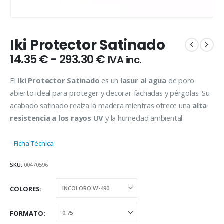
Iki Protector Satinado
Rango
14.35
€
-
293.30
€
IVA inc.
de
precios:
El
Iki Protector Satinado
es un
lasur al agua
de poro
desde
abierto ideal para proteger y decorar fachadas y pérgolas. Su
14.35 €
acabado satinado realza la madera mientras ofrece una
alta
hasta
resistencia a los rayos UV
y la humedad ambiental.
293.30 €
Ficha Técnica
SKU:
00470596
COLORES
FORMATO