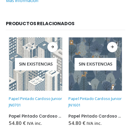
Más información
PRODUCTOS RELACIONADOS
SIN EXISTENCIAS
SIN EXISTENCIAS
Papel Pintado Cardoso Junior
Papel Pintado Cardoso Junior
P
JN0701
JN1601
J
Papel Pintado Cardoso Junior JN0701
Papel Pintado Cardoso Junior JN1601
54.80
€
54.80
€
5
IVA inc.
IVA inc.