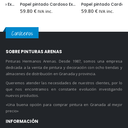
Papel pintado Cardoso Excelsior EX4184
Papel pintado Cardoso Excelsior EX4195
59.80
€
59.80
€
IVA inc.
IVA inc.
Conócenos
SOBRE PINTURAS ARENAS
Pinturas Hermanos Arenas. Desde 1987, somos una empresa
dedicada a la venta de pintura y decoración con ocho tiendas y
almacenes de distribución en Granada y provincia.
Queremos atender las necesidades de nuestros clientes, por lo
que nos encontramos en constante evolución investigando
nuevos productos.
«Una buena opción para comprar pintura en Granada al mejor
precio»
INFORMACIÓN