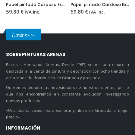
Papel pintado Cardoso Excelsior EX4255
Papel pintado Cardoso Excelsior EX4165
59.80
€
59.80
€
IVA inc.
IVA inc.
Conócenos
SOBRE PINTURAS ARENAS
Pinturas Hermanos Arenas. Desde 1987, somos una empresa
dedicada a la venta de pintura y decoración con ocho tiendas y
almacenes de distribución en Granada y provincia.
Queremos atender las necesidades de nuestros clientes, por lo
que nos encontramos en constante evolución investigando
nuevos productos.
«Una buena opción para comprar pintura en Granada al mejor
precio»
INFORMACIÓN