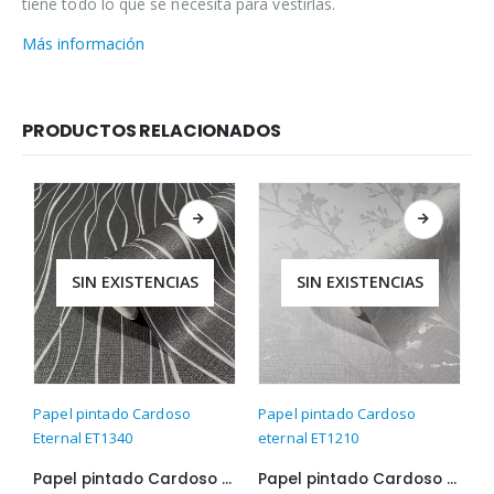
tiene todo lo que se necesita para vestirlas.
Más información
PRODUCTOS RELACIONADOS
SIN EXISTENCIAS
SIN EXISTENCIAS
Papel pintado Cardoso
Papel pintado Cardoso
P
Eternal ET1340
eternal ET1210
E
Papel pintado Cardoso Eternal ET1340
Papel pintado Cardoso eternal ET1210