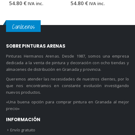
54.80
€
54.80
€
5
IVA inc.
IVA inc.
Conócenos
SOBRE PINTURAS ARENAS
Pinturas Hermanos Arenas. Desde 1987, somos una empresa
dedicada a la venta de pintura y decoración con ocho tiendas y
almacenes de distribución en Granada y provincia.
Queremos atender las necesidades de nuestros clientes, por lo
que nos encontramos en constante evolución investigando
nuevos productos.
«Una buena opción para comprar pintura en Granada al mejor
precio»
INFORMACIÓN
Envío gratuito