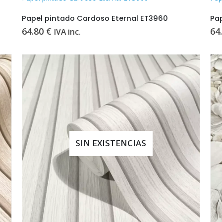
Papel pintado Cardoso Eternal ET3960
Pa
64.80
€
64
IVA inc.
SIN EXISTENCIAS