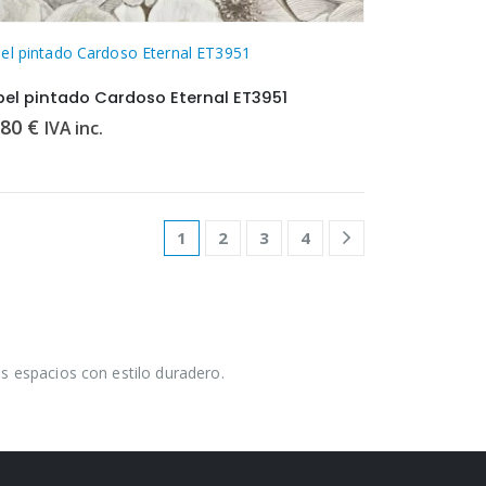
el pintado Cardoso Eternal ET3951
pel pintado Cardoso Eternal ET3951
.80
€
IVA inc.
1
2
3
4
s espacios con estilo duradero.