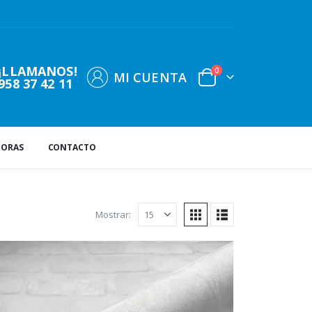
¡LLAMANOS!
0
MI CUENTA
958 37 42 11
DORAS
CONTACTO
Mostrar: