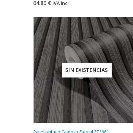
64.80
€
IVA inc.
SIN EXISTENCIAS
Papel pintado Cardoso Eternal ET3961