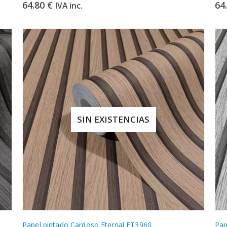
64.80
€
64
IVA inc.
SIN EXISTENCIAS
Papel pintado Cardoso Eternal ET3960
Pap