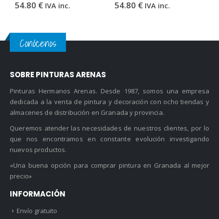
54.80
€
54.80
€
5
IVA inc.
IVA inc.
Conócenos
SOBRE PINTURAS ARENAS
Pinturas Hermanos Arenas. Desde 1987, somos una empresa
dedicada a la venta de pintura y decoración con ocho tiendas y
almacenes de distribución en Granada y provincia.
Queremos atender las necesidades de nuestros clientes, por lo
que nos encontramos en constante evolución investigando
nuevos productos.
«Una buena opción para comprar pintura en Granada al mejor
precio»
INFORMACIÓN
Envío gratuito