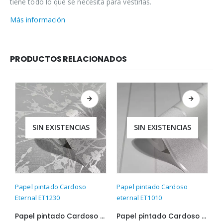
tiene todo lo que se necesita para vestirlas.
Más información
PRODUCTOS RELACIONADOS
SIN EXISTENCIAS
SIN EXISTENCIAS
Papel pintado Cardoso
Papel pintado Cardoso
P
Eternal ET1230
eternal ET1010
e
Papel pintado Cardoso Eternal ET1230
Papel pintado Cardoso eternal ET1010