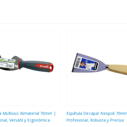
Este producto tiene múltiples variantes. Las opciones se pueden elegir en la página de producto
la Decapar Nespoli 70mm |
Espátula Bahco Bimaterial | Ho
onal, Robusta y Precisa
Flexible de Acero al Carbono