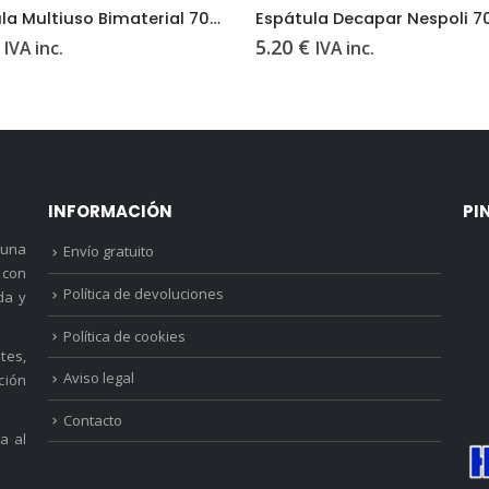
Espátula Decapar Nespoli 70mm | Profesional, Robusta y Precisa
Rango
5.25
€
-
8.60
€
IVA inc.
IVA inc.
de
precios:
desde
5.25 €
hasta
8.60 €
INFORMACIÓN
PI
 una
Envío gratuito
 con
Política de devoluciones
da y
Política de cookies
tes,
Aviso legal
ción
Contacto
a al