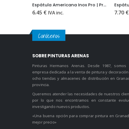
Espátula Americana Inox Pro | Profesional, Flexible y Anticorrosiva
Espátula Multiuso Bimaterial 70mm | Profesional, Versátil y Ergonómica
7.70
€
5.20
€
IVA inc.
Conócenos
SOBRE PINTURAS ARENAS
Pinturas Hermanos Arenas. Desde 1987, somos
empresa dedicada a la venta de pintura y decoración
ocho tiendas y almacenes de distribución en Grana
provincia.
Queremos atender las necesidades de nuestros clien
por lo que nos encontramos en constante evolu
investigando nuevos productos.
«Una buena opción para comprar pintura en Granad
mejor precio»