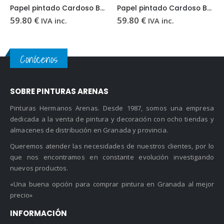
Papel pintado Cardoso Bali BL4919
Papel pintado Cardoso Bali BL7414
59.80
€
59.80
€
IVA inc.
IVA inc.
Conócenos
SOBRE PINTURAS ARENAS
Pinturas Hermanos Arenas. Desde 1987, somos una empresa
dedicada a la venta de pintura y decoración con ocho tiendas y
almacenes de distribución en Granada y provincia.
Queremos atender las necesidades de nuestros clientes, por lo
que nos encontramos en constante evolución investigando
nuevos productos.
«Una buena opción para comprar pintura en Granada al mejor
precio»
INFORMACIÓN