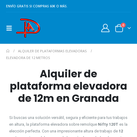
ENVÍO GRATIS SI COMPRAS 60€ O MÁS.
0
ALQUILER DE PLATAFORMAS ELEVADORAS
ELEVADORA DE 12 METROS
Alquiler de
plataforma elevadora
de 12m en Granada
Si buscas una solución versátil, segura y eficiente para tus trabajos
en altura, la plataforma elevadora sobre remolque
Nifty 120T
es la
elección perfecta. Con una impresionante altura de trabajo de
12