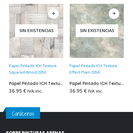
SIN EXISTENCIAS
SIN EXISTENCIAS
Este producto tiene múltiples variantes. Las opciones se pueden elegir en la página de producto
Este producto tiene múltiples variantes. Las opciones se pueden elegir en la página de producto
Este producto t
Papel Pintado ICH Texture
Papel Pintado ICH Texture
P
Squared Wood 2050
Effect Plain 2054
C
Papel Pintado ICH Texture Squared Wood 2050
Papel Pintado ICH Texture Effect Plain 2054
36.95
€
36.95
€
3
IVA inc.
IVA inc.
Conócenos
SOBRE PINTURAS ARENAS