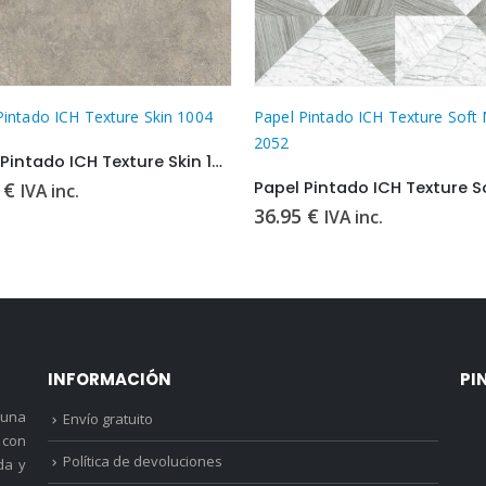
la página de producto
Este producto tiene múltiples variantes. Las opciones se pueden elegir en la página de producto
Pintado ICH Texture Skin 1004
Papel Pintado ICH Texture Soft
2052
Papel Pintado ICH Texture Skin 1004
5
€
IVA inc.
36.95
€
IVA inc.
INFORMACIÓN
PI
 una
Envío gratuito
 con
Política de devoluciones
da y