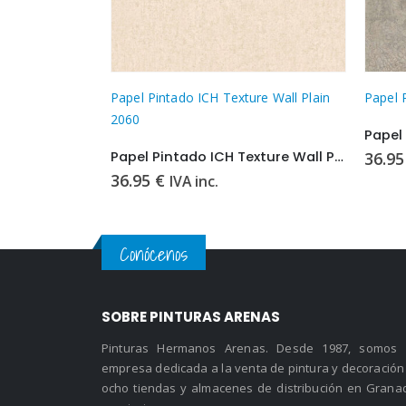
Este producto tiene múltiples variantes. Las opciones se pueden elegir en la página de producto
Este producto tiene múltiples variantes. Las opciones se pueden elegir en 
Papel Pintado ICH Texture Wall Plain
Papel 
2060
Papel Pintado ICH Texture Wall Plain 2060
36.9
36.95
€
IVA inc.
Conócenos
SOBRE PINTURAS ARENAS
Pinturas Hermanos Arenas. Desde 1987, somos
empresa dedicada a la venta de pintura y decoración
ocho tiendas y almacenes de distribución en Grana