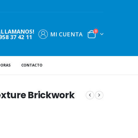
¡LLAMANOS!
0
MI CUENTA
958 37 42 11
DORAS
CONTACTO
exture Brickwork