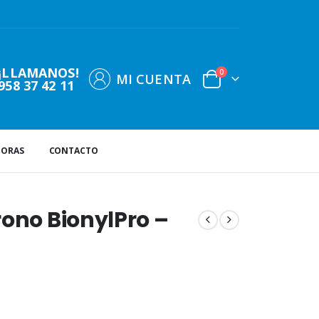
¡LLAMANOS!
0
MI CUENTA
958 37 42 11
DORAS
CONTACTO
rono BionylPro –