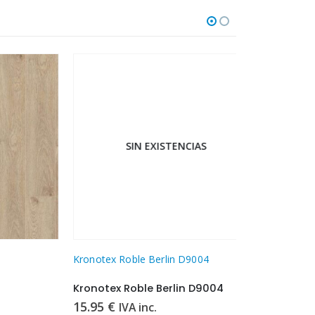
SIN EXISTENCIAS
SI
Kronotex Roble Berlin D9004
Kronotex Robl
Kronotex Roble Berlin D9004
Kronotex Ro
15.95
€
15.95
€
IVA inc.
IVA 