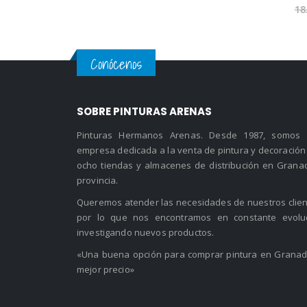
.
18.90
€
.
Conócenos
SOBRE PINTURAS ARENAS
Pinturas Hermanos Arenas. Desde 1987, somos
empresa dedicada a la venta de pintura y decoración
ocho tiendas y almacenes de distribución en Grana
provincia.
Queremos atender las necesidades de nuestros clien
por lo que nos encontramos en constante evolu
investigando nuevos productos.
«Una buena opción para comprar pintura en Granad
mejor precio»