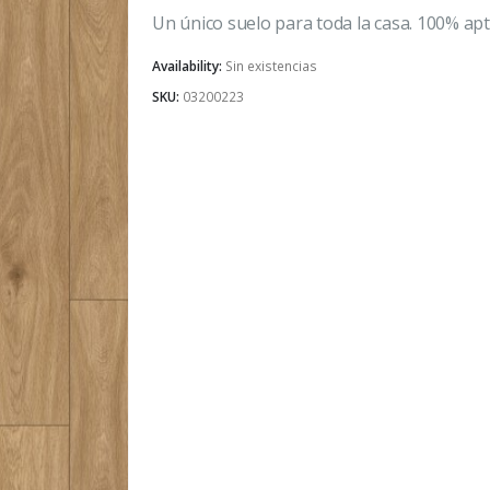
18.90 €.
18.00 €.
Un único suelo para toda la casa. 100% apt
Availability:
Sin existencias
SKU:
03200223