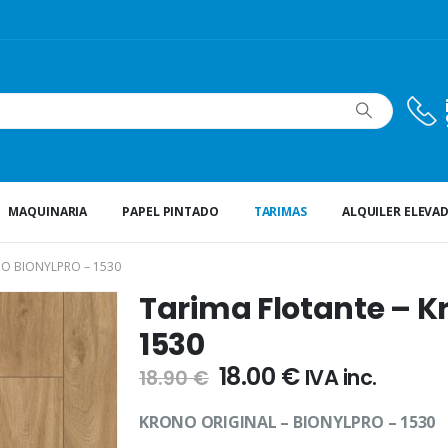
MAQUINARIA
PAPEL PINTADO
TARIMAS
ALQUILER ELEVA
O BIONYLPRO – 1530
Tarima Flotante – K
1530
El
El
18.00
€
IVA inc.
18.90
€
precio
precio
original
actual
KRONO ORIGINAL – BIONYLPRO – 1530
era:
es: