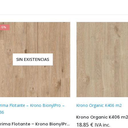
SIN EXISTENCIAS
Flotante – Krono BionylPro –
Krono Organic K406 m2
Krono Organic K406 m2
Tarima Flotante – Krono BionylPro – 1536
18.85
€
IVA inc.