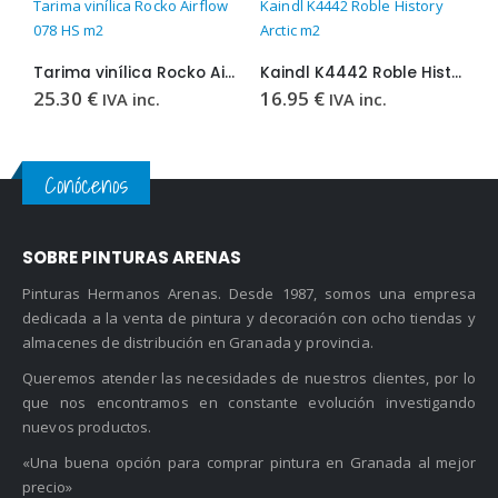
Tarima vinílica Rocko Airflow
Kaindl K4442 Roble History
T
078 HS m2
Arctic m2
0
Tarima vinílica Rocko Airflow 078 HS m2
Kaindl K4442 Roble History Arctic m2
25.30
€
16.95
€
3
IVA inc.
IVA inc.
Conócenos
SOBRE PINTURAS ARENAS
Pinturas Hermanos Arenas. Desde 1987, somos una empresa
dedicada a la venta de pintura y decoración con ocho tiendas y
almacenes de distribución en Granada y provincia.
Queremos atender las necesidades de nuestros clientes, por lo
que nos encontramos en constante evolución investigando
nuevos productos.
«Una buena opción para comprar pintura en Granada al mejor
precio»