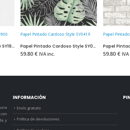
intado Cardoso Style SY0419
Papel Pintado Cardoso Style SY
Papel Pintado Cardoso Style SY0419
€
59.80
€
IVA inc.
IVA inc.
INFORMACIÓN
PI
 una
Envío gratuito
 con
Política de devoluciones
da y