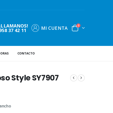
¡LLAMANOS!
0
MI CUENTA
958 37 42 11
DORAS
CONTACTO
so Style SY7907
 ancho