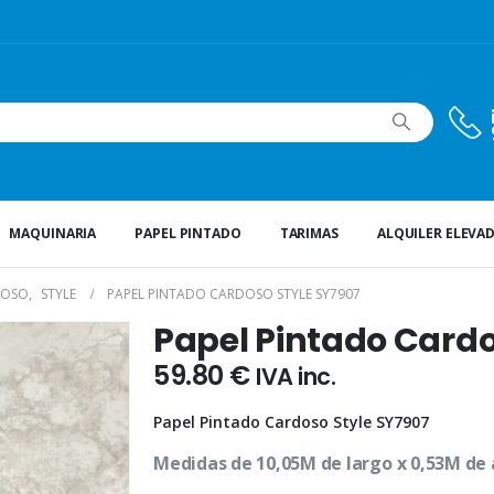
MAQUINARIA
PAPEL PINTADO
TARIMAS
ALQUILER ELEVA
DOSO
,
STYLE
PAPEL PINTADO CARDOSO STYLE SY7907
Papel Pintado Cardo
59.80
€
IVA inc.
Papel Pintado Cardoso Style SY7907
Medidas de 10,05M de largo x 0,53M de