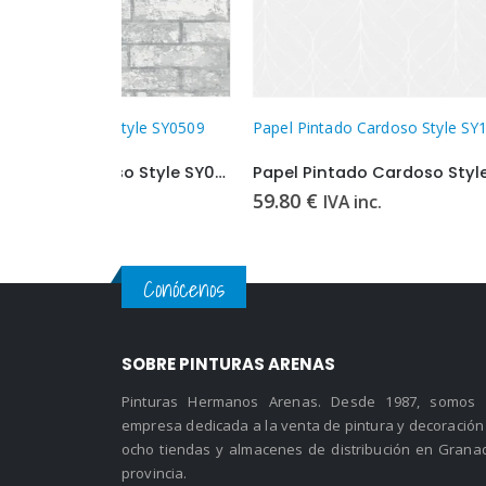
yle SY0509
Papel Pintado Cardoso Style SY1900
Papel P
Papel Pintado Cardoso Style SY0509
Papel Pintado Cardoso Style SY1900
59.80
€
59.80
IVA inc.
Conócenos
SOBRE PINTURAS ARENAS
Pinturas Hermanos Arenas. Desde 1987, somos
empresa dedicada a la venta de pintura y decoración
ocho tiendas y almacenes de distribución en Grana
provincia.