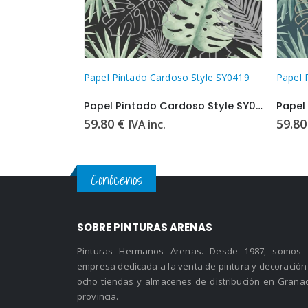
Papel Pintado Cardoso Style SY0419
Papel 
Papel Pintado Cardoso Style SY0419
59.80
€
59.8
IVA inc.
Conócenos
SOBRE PINTURAS ARENAS
Pinturas Hermanos Arenas. Desde 1987, somos
empresa dedicada a la venta de pintura y decoración
ocho tiendas y almacenes de distribución en Grana
provincia.