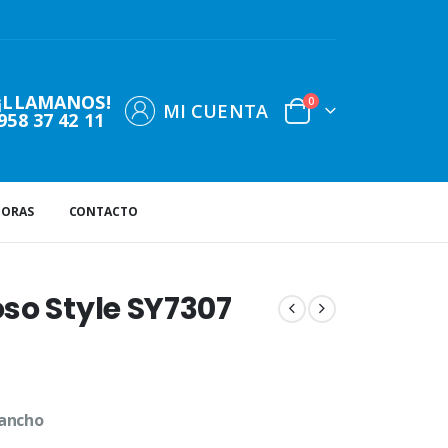
¡LLAMANOS!
0
MI CUENTA
958 37 42 11
DORAS
CONTACTO
so Style SY7307
 ancho