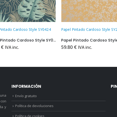
Pintado Cardoso Style SY0424
Papel Pintado Cardoso Style SY
Papel Pintado Cardoso Style SY0424
0
€
59.80
€
IVA inc.
IVA inc.
INFORMACIÓN
PI
 una
Envío gratuito
 con
Política de devoluciones
da y
Política de cookies