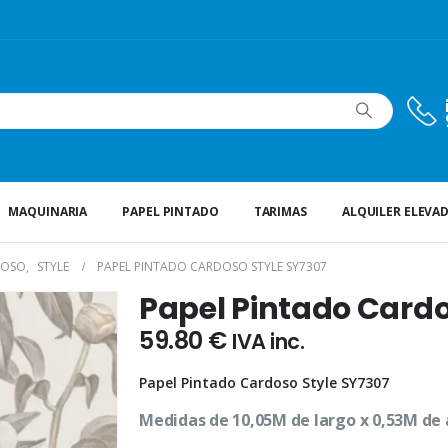
MAQUINARIA
PAPEL PINTADO
TARIMAS
ALQUILER ELEVA
DOSO
,
STYLE
PAPEL PINTADO CARDOSO STYLE SY7307
Papel Pintado Cardo
59.80
€
IVA inc.
Papel Pintado Cardoso Style SY7307
Medidas de 10,05M de largo x 0,53M de