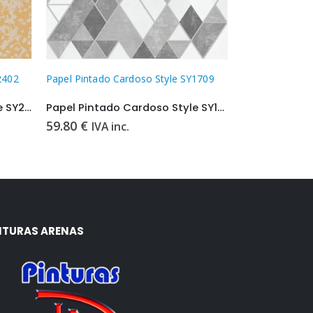
2402
Papel Pintado Cardoso Style SY1709
Papel Pintado 
Papel Pintado Cardoso Style SY2402
Papel Pintado Cardoso Style SY1709
59.80
€
59.80
€
IVA inc.
IVA i
NTURAS ARENAS