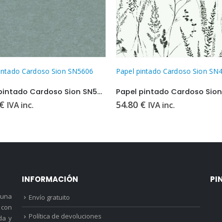
intado Cardoso Sion SN4201
Papel pintado Cardoso Sion SN
Papel pintado Cardoso Sion SN4201
€
54.80
€
IVA inc.
IVA inc.
INFORMACIÓN
PI
 una
Envío gratuito
 con
Política de devoluciones
da y