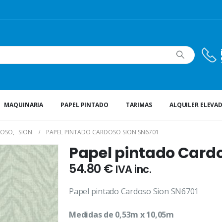
MAQUINARIA
PAPEL PINTADO
TARIMAS
ALQUILER ELEVA
DOSO
,
SION
PAPEL PINTADO CARDOSO SION SN6701
Papel pintado Cardo
54.80
€
IVA inc.
Papel pintado Cardoso Sion SN6701
Medidas de 0,53m x 10,05m