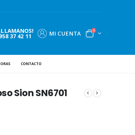
¡LLAMANOS!
0
MI CUENTA
958 37 42 11
DORAS
CONTACTO
so Sion SN6701