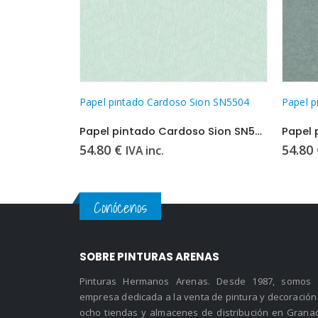
ion SN5504
Papel pintado Cardoso Sion SN5606
Papel p
Papel pintado Cardoso Sion SN5504
Papel pintado Cardoso Sion SN5606
54.80
€
54.80
IVA inc.
Conócenos
SOBRE PINTURAS ARENAS
Pinturas Hermanos Arenas. Desde 1987, somos
empresa dedicada a la venta de pintura y decoración
ocho tiendas y almacenes de distribución en Grana