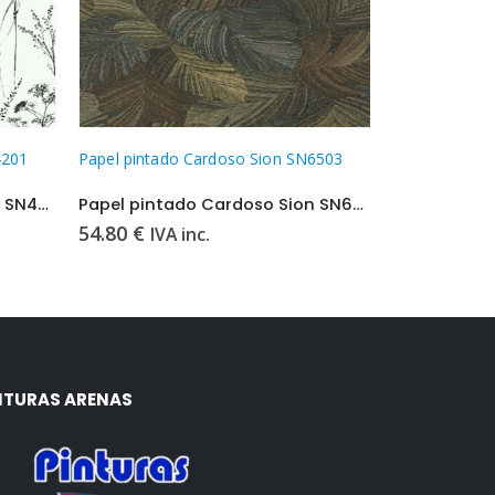
6503
Papel pintado Cardoso Sion SN6502
Papel pintad
Papel pintado Cardoso Sion SN6503
Papel pintado Cardoso Sion SN6502
54.80
€
54.80
€
IVA inc.
IVA 
NTURAS ARENAS