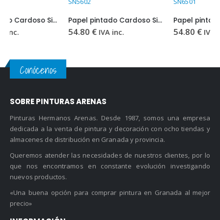
SN5602
SN6501
Papel pintado Cardoso Sion SN5602
Papel pintado Cardoso Sion SN6501
54.80
€
54.80
€
IVA inc.
IVA inc.
Conócenos
SOBRE PINTURAS ARENAS
Pinturas Hermanos Arenas. Desde 1987, somos una empresa
dedicada a la venta de pintura y decoración con ocho tiendas y
almacenes de distribución en Granada y provincia.
Queremos atender las necesidades de nuestros clientes, por lo
que nos encontramos en constante evolución investigando
nuevos productos.
«Una buena opción para comprar pintura en Granada al mejor
precio»