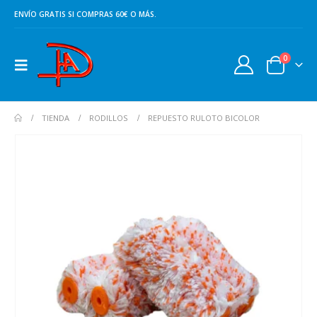
ENVÍO GRATIS SI COMPRAS 60€ O MÁS.
0
TIENDA
RODILLOS
REPUESTO RULOTO BICOLOR