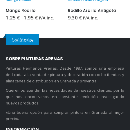
Mango Rodillo
Rodillo Ardilla Antigota
Rango
1.25
€
-
1.95
€
9.30
€
IVA inc.
IVA inc.
de
precios:
desde
1.25 €
Conócenos
hasta
1.95 €
SOBRE PINTURAS ARENAS
Pinturas Hermanos Arenas. Desde 1987, somos una empresa
dedicada a la venta de pintura y decoración con ocho tiendas y
almacenes de distribución en Granada y provincia.
Queremos atender las necesidades de nuestros clientes, por lo
que nos encontramos en constante evolución investigando
nuevos productos.
«Una buena opción para comprar pintura en Granada al mejor
precio»
INFORMACIÓN