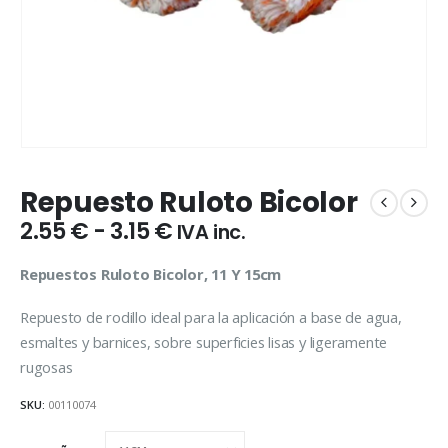
Repuesto Ruloto Bicolor
Rango
2.55
€
-
3.15
€
IVA inc.
de
precios:
Repuestos Ruloto Bicolor, 11 Y 15cm
desde
2.55 €
Repuesto de rodillo ideal para la aplicación a base de agua,
hasta
esmaltes y barnices, sobre superficies lisas y ligeramente
3.15 €
rugosas
SKU:
00110074