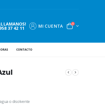
¡LLAMANOS!
0
MI CUENTA
958 37 42 11
DORAS
CONTACTO
Azul
l agua o disolvente