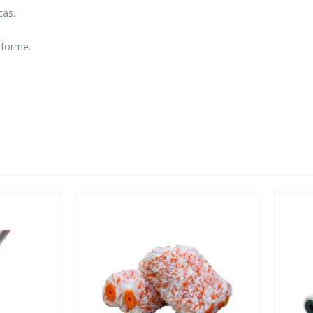
cas.
iforme.