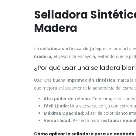
Selladora Sintéti
Madera
La
selladora sintética de Jafep
es el producto es
madera
, el yeso o la escayola, evitando que la p
¿Por qué usar una selladora blan
Usar una buena
imprimación sintética
marca la d
que mejora drásticamente la adherencia del esmalte
Alto poder de relleno:
Cubre imperfecciones 
Fácil Lijado:
Una vez seca, se lija con extrema 
Máxima Opacidad:
Al ser de color blanco in
Versatilidad:
Perfecta para
restaurar mueb
Cómo aplicar la selladora para un acabado