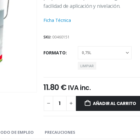
hasta
facilidad de aplicación y nivelación.
49.45 €
Ficha Técnica
SKU:
00460151
FORMATO
LIMPIAR
11.80
€
IVA inc.
AÑADIR AL CARRITO
ODO DE EMPLEO
PRECAUCIONES