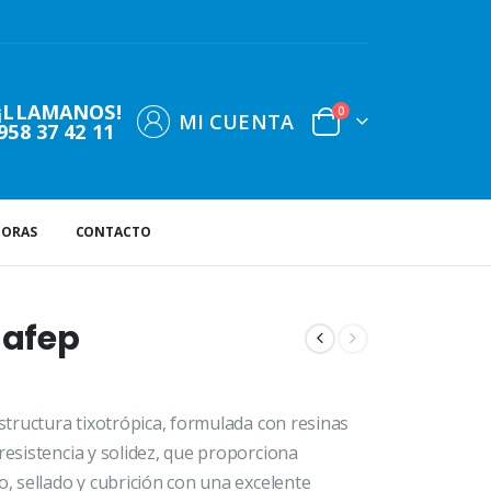
¡LLAMANOS!
0
MI CUENTA
958 37 42 11
DORAS
CONTACTO
Jafep
estructura tixotrópica, formulada con resinas
resistencia y solidez, que proporciona
o, sellado y cubrición con una excelente