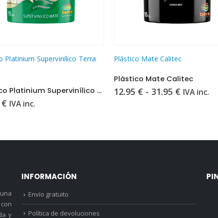
Este producto tiene múltiples variantes. Las opciones se pueden elegir en la página de producto
o Platinium Supervinílico Terra
Plástico Mate Calitec
Plástico Mate Calitec
Rango
Plástico Platinium Supervinílico Terra 15L
12.95
€
-
31.95
€
IVA inc.
de
5
€
IVA inc.
precios:
desde
12.95 €
hasta
31.95 €
INFORMACIÓN
PI
 una
Envío gratuito
 con
Política de devoluciones
da y