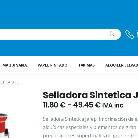
MAQUINARIA
PAPEL PINTADO
TARIMAS
ALQUILER ELEVA
ETICA JAFEP
Selladora Sintetica 
Rango
11.80
€
-
49.45
€
IVA inc.
de
precios:
Selladora Sintética Jafep. Imprimación de 
desde
alquídicas especiales y pigmentos de gran 
11.80 €
preparaciones superficiales de gran rellen