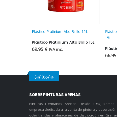
Plástico Platinium Alto Brillo 15L
Plástic
15L
Plástico Platinium Alto Brillo 15L
69.95
€
IVA inc.
66.9
Conócenos
SOBRE PINTURAS ARENAS
Pinturas Hermanos Arenas. Desde 1987, somos
empresa dedicada a la venta de pintura y decoración
ocho tiendas y almacenes de distribución en Grana