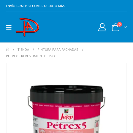
ENVÍO GRATIS SI COMPRAS 60€ O MÁS.
0
TIENDA
PINTURA PARA FACHADAS
PETREX 5 REVESTIMIENTO LISO