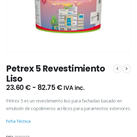
Petrex 5 Revestimiento
Liso
Rango
23.60
€
-
82.75
€
IVA inc.
de
precios:
Pétrex 5 es un revestimiento liso para fachadas basado en
desde
emulsión de copolímeros acrílicos para paramentos exteriores.
23.60 €
hasta
Ficha Técnica
82.75 €
SKU:
00460158