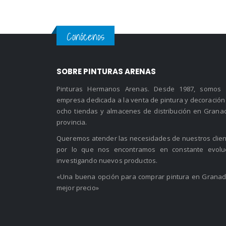
de
precios:
desde
6.95 €
Conócenos
hasta
21.95 €
SOBRE PINTURAS ARENAS
Pinturas Hermanos Arenas. Desde 1987, somos
empresa dedicada a la venta de pintura y decoración
ocho tiendas y almacenes de distribución en Grana
provincia.
Queremos atender las necesidades de nuestros clien
por lo que nos encontramos en constante evolu
investigando nuevos productos.
«Una buena opción para comprar pintura en Granad
mejor precio»