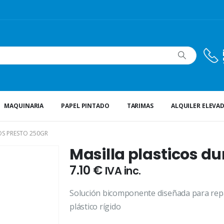
MAQUINARIA
PAPEL PINTADO
TARIMAS
ALQUILER ELEVA
OS PRESTO 250GR
Masilla plasticos d
7.10
€
IVA inc.
Solución bicomponente diseñada para repar
plástico rígido