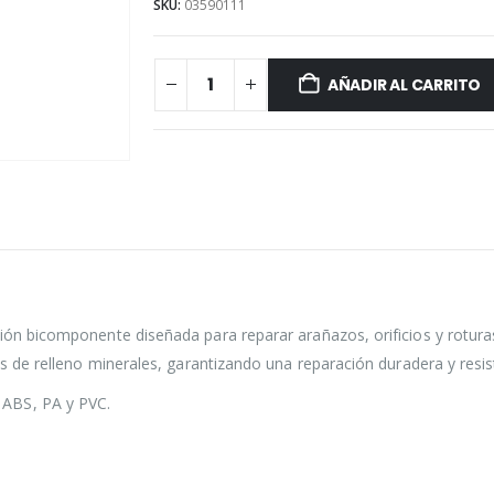
SKU:
03590111
AÑADIR AL CARRITO
ción bicomponente diseñada para reparar arañazos, orificios y rotura
es de relleno minerales, garantizando una reparación duradera y resist
 ABS, PA y PVC.