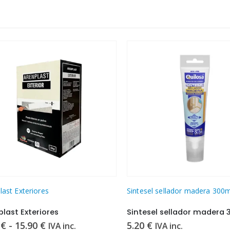
a de producto
Este producto tiene múltiples variantes. Las opciones se pueden elegir en la página de producto
st Exteriores
Sintesel sellador madera 300ml
ast Exteriores
Sintesel sellador madera 3
Rango
-
15.90
€
5.20
€
IVA inc.
IVA inc.