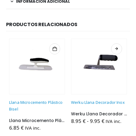
INFORMACIÓN ADICIONAL
PRODUCTOS RELACIONADOS
Este producto tiene múltiples variantes. Las opciones se pueden elegir en la página de producto
Llana Microcemento Plástico
Werku Llana Decorador Inox
L
Bisel
Werku Llana Decorador Inox
Rango
8.95
€
-
9.95
€
2
Llana Microcemento Plástico Bisel
IVA inc.
de
6.85
€
IVA inc.
precios:
desde