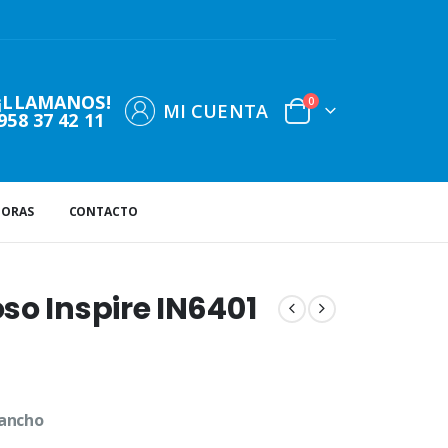
¡LLAMANOS!
0
MI CUENTA
958 37 42 11
DORAS
CONTACTO
so Inspire IN6401
 ancho