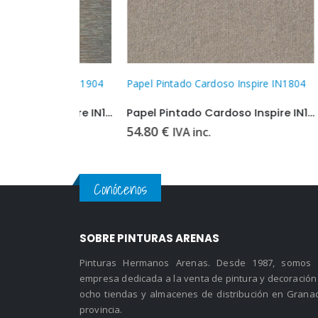
spire IN1904
Papel Pintado Cardoso Inspire IN1804
Papel P
Papel Pintado Cardoso Inspire IN1904
Papel Pintado Cardoso Inspire IN1804
54.80
€
54.80
IVA inc.
Conócenos
SOBRE PINTURAS ARENAS
Pinturas Hermanos Arenas. Desde 1987, somos
empresa dedicada a la venta de pintura y decoración
ocho tiendas y almacenes de distribución en Grana
provincia.