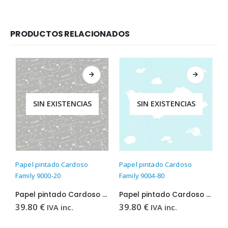
PRODUCTOS RELACIONADOS
SIN EXISTENCIAS
SIN EXISTENCIAS
Papel pintado Cardoso
Papel pintado Cardoso
P
Family 9000-20
Family 9004-80
F
Papel pintado Cardoso Family 9000-20
Papel pintado Cardoso Family 9004-80
39.80
€
39.80
€
3
IVA inc.
IVA inc.