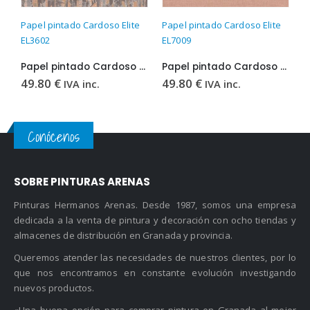
Papel pintado Cardoso Elite
Papel pintado Cardoso Elite
P
EL3602
EL7009
E
Papel pintado Cardoso Elite EL3602
Papel pintado Cardoso Elite EL7009
49.80
€
49.80
€
4
IVA inc.
IVA inc.
Conócenos
SOBRE PINTURAS ARENAS
Pinturas Hermanos Arenas. Desde 1987, somos una empresa
dedicada a la venta de pintura y decoración con ocho tiendas y
almacenes de distribución en Granada y provincia.
Queremos atender las necesidades de nuestros clientes, por lo
que nos encontramos en constante evolución investigando
nuevos productos.
«Una buena opción para comprar pintura en Granada al mejor