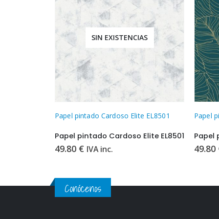
IAS
SIN EXISTENCIAS
ite EL8501
Papel pintado Cardoso Elite EL0902
Papel p
Elite EL8501
Papel pintado Cardoso Elite EL0902
49.80
€
49.80
IVA inc.
Conócenos