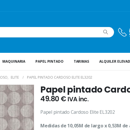
MAQUINARIA
PAPEL PINTADO
TARIMAS
ALQUILER ELEVA
DOSO
,
ELITE
PAPEL PINTADO CARDOSO ELITE EL3202
Papel pintado Cardos
49.80
€
IVA inc.
Papel pintado Cardoso Elite EL3202
Medidas de 10,05M de largo x 0,53M de