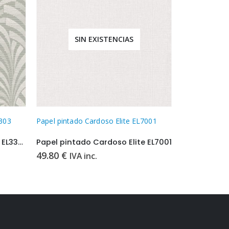
SIN EXISTENCIAS
SI
7001
Papel pintado Cardoso Elite EL8101
Papel pintado
 EL7001
Papel pintado Cardoso Elite EL8101
49.80
€
49.80
€
IVA inc.
IVA 