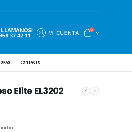
¡LLAMANOS!
0
MI CUENTA
958 37 42 11
DORAS
CONTACTO
o Elite EL3202
 ancho