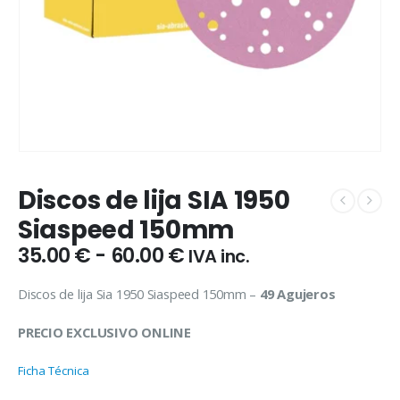
Discos de lija SIA 1950
Siaspeed 150mm
Rango
35.00
€
-
60.00
€
IVA inc.
de
precios:
Discos de lija Sia 1950 Siaspeed 150mm –
49 Agujeros
desde
35.00 €
PRECIO EXCLUSIVO ONLINE
hasta
60.00 €
Ficha Técnica