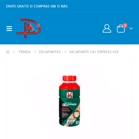
ENVÍO GRATIS SI COMPRAS 60€ O MÁS.
0
TIENDA
DECAPANTES
DECAPANTE GEL EXPRESS V33