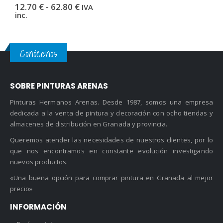
Rango
12.70
€
-
62.80
€
IVA
de
inc.
precios:
desde
12.70 €
hasta
Conócenos
62.80 €
SOBRE PINTURAS ARENAS
Pinturas Hermanos Arenas. Desde 1987, somos una empresa
dedicada a la venta de pintura y decoración con ocho tiendas y
almacenes de distribución en Granada y provincia.
Queremos atender las necesidades de nuestros clientes, por lo
que nos encontramos en constante evolución investigando
nuevos productos.
«Una buena opción para comprar pintura en Granada al mejor
precio»
INFORMACIÓN