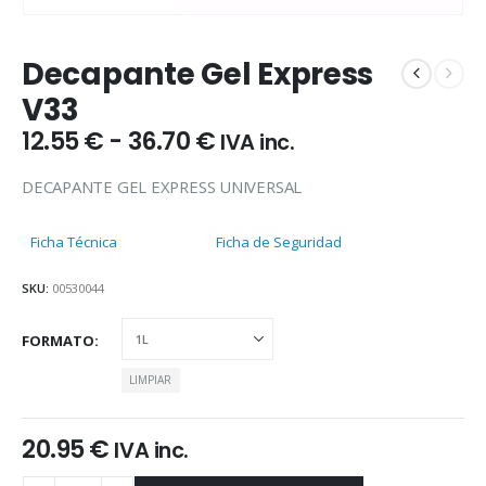
Decapante Gel Express
V33
Rango
12.55
€
-
36.70
€
IVA inc.
de
precios:
DECAPANTE GEL EXPRESS UNIVERSAL
desde
12.55 €
Ficha Técnica
Ficha de Seguridad
hasta
36.70 €
SKU:
00530044
FORMATO
LIMPIAR
20.95
€
IVA inc.