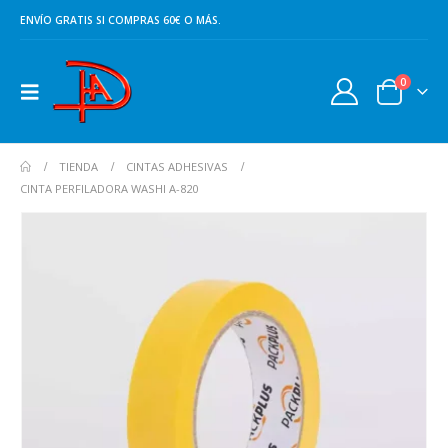
ENVÍO GRATIS SI COMPRAS 60€ O MÁS.
0
TIENDA
CINTAS ADHESIVAS
CINTA PERFILADORA WASHI A-820